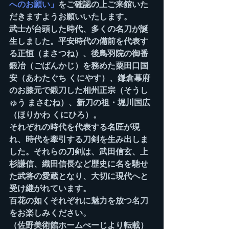
へのお願い」
をご確認の上ご来館いた
だきますようお願いいたします。
武士が台頭した時代、多くの名刀が誕
生しました。平安時代の備前を代表す
る正恒（まさつね）、後鳥羽院の御番
鍛冶（ごばんかじ）を務めた粟田口国
安（あわたぐち くにやす）、鎌倉幕府
のお膝元で鍛刀した相州正宗（そうし
ゅう まさむね）、新刀の祖・堀川国広
（ほりかわ くにひろ）。
それぞれの時代を代表する名匠が現
れ、時代を牽引する刀剣を生み出しま
した。それらの刀剣は、武田信玄、上
杉謙信、織田信長など歴史に名を馳せ
た武将の愛蔵となり、大切に現代へと
受け継がれています。
百花の如くそれぞれに魅力を放つ名刀
をお楽しみください。
（佐野美術館ホームぺーじより転載）