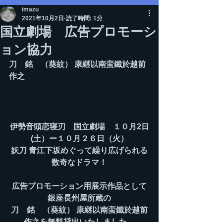
imazu
2021年10月2日
読了時間: 1分
国立劇場 広告プロモーシ
ョン協力
刀　銘　（葵紋） 康継以南蛮鐵於越前
作之
伊勢音頭恋寝刃　国立劇場　１０月2日
(土）ー１０月２６日（火）
妖刀 青江下坂めぐって繰り広げられる
数奇なドラマ！
広告プロモーション用展示作品として
銀座長州屋所蔵の
刀　銘　（葵紋） 康継以南蛮鐵於越前
作之を無料貸出いたしました。