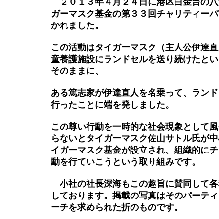
２０１３年４月２４日に港区白金台の八
ガーマスク基金の第３３回チャリティーパ
かれました。
この活動はタイガーマスク（主人公伊達直
童養護施設にランドセルを送り続けたとい
そのままに、
ある篤志家が伊達直人を名乗って、ランド
行ったことに端を発しました。
この尊い行動を一時的な社会現象として風
らないとタイ
ガーマスク佐山サトル氏が中
イガーマスク基金が設立され、組織的にチ
動を行ていこうという取り組みです。
小社の社長深海もこの趣旨に賛同して各
しております。掲載の写真はそのパーティ
ーチを求められた折のものです。