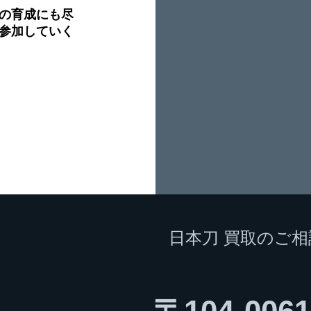
の育成にも尽
参加していく
日本刀 買取のご
.co.jp
​〒104-0061