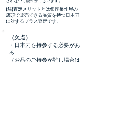
されない可能性がございます。
(注)
査定メリットとは銀座長州屋の
店頭で販売できる品質を持つ日本刀
に対するプラス査定です。
（欠点）
・日本刀を持参する必要があ
る。
（お品のご持参が難し場合は
お品を発送してください）
・芸術性の乏しいお品に関し
ては、銀座長州屋の査定メリ
ットが十分得られない可能性
がある。
カスタマーレビュー
埼玉県在住 ４０代 男性