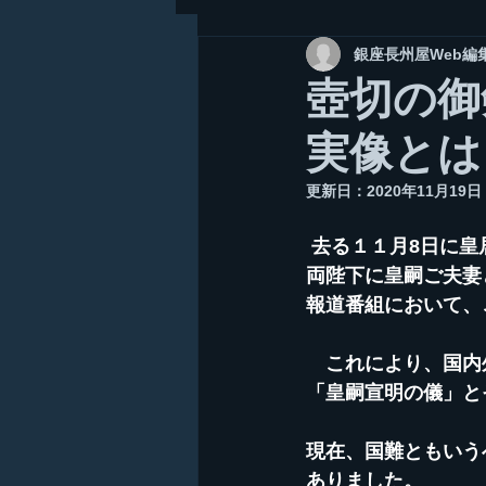
銀座長州屋Web編
壺切の御
実像とは
更新日：
2020年11月19日
去る１１月8日に皇
両陛下に皇嗣ご夫妻
報道番組において、
　これにより、国内
「皇嗣宣明の儀」と
現在、国難ともいう
ありました。