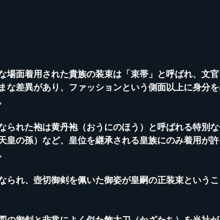
な場面着用された貴族の装束は「束帯」と呼ばれ、文官
まな差異があり、ファッションという側面以上に身分を
。
なられた袍は黄丹袍（おうにのほう）と呼ばれる特別な
天皇の孫）など、皇位を継承される皇族にのみ着用が許
。
なられ、壺切御剣を佩いた御姿が皇嗣の正装束というこ
図の御剣と非常によく似た飾太刀（かざたち）を当社が