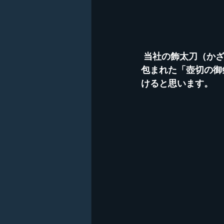
 当社の飾太刀（かざたち）は江戸時代初期の製作になる貴重な作品です。秘密のベールに
包まれた「壺切の御
けると思います。