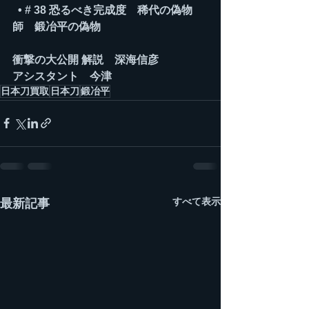
  • # 38 恐るべき完成度　稀代の偽物
師　鍛冶平の偽物
衝撃の大公開 解説　深海信彦
アシスタント　今津
日本刀買取
日本刀
鍛冶平
すべて表示
最新記事