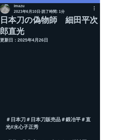
imazu
2023年6月10日
読了時間: 1分
日本刀の偽物師 細田平次
郎直光
更新日：
2025年4月26日
＃日本刀＃日本刀販売品＃鍛冶平＃直
光#水心子正秀