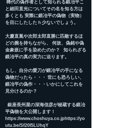
 稀代の偽作者として知られる鍛冶平こ
と細田直光についてその名を知る方は
多くとも 実際に鍛冶平の偽物（実物）
を目にしたしたｈ少ないでしょう。  
大慶直胤や次郎太郎直勝に匹敵するほ
どの腕を持ちながら、 何故、偽銘や偽
金象嵌に手を染めたのか？   知られざる
鍛冶平の真の実力に迫ります。  
もし、自分の愛刀が鍛冶平の手になる
偽物だったら・・・ 世にも恐ろしい、
鍛冶平の偽作・・・いかにしてこれを
見分けるのか？
  銀座長州屋の深海信彦が秘蔵する鍛冶
平偽物を大公開します！  
https://www.choshuya.co.jphttps://yo
utu.be/Sf20I5LUhqY  